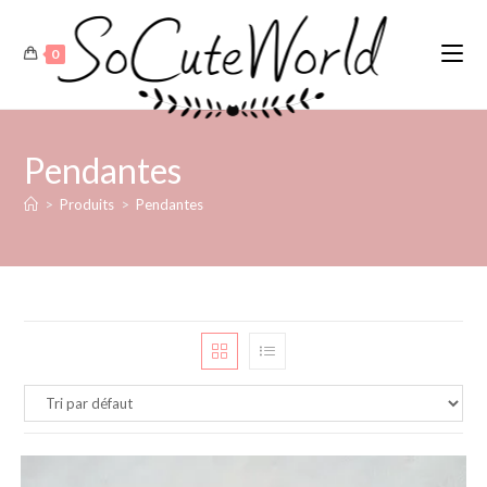
Skip
to
0
content
Pendantes
>
Produits
>
Pendantes