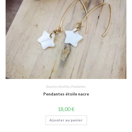
Boucles d'oreilles
,
Pendantes
Pendantes étoile nacre
18,00
€
Ajouter au panier