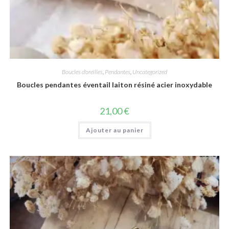
Boucles d'oreilles
,
Pendantes
,
Uncategorized
Boucles pendantes éventail laiton résiné acier inoxydable
21,00
€
Ajouter au panier