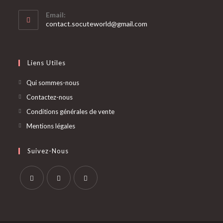
Email:
S’ouvre
contact.socuteworld@gmail.com
dans
votre
application
Liens Utiles
Qui sommes-nous
Contactez-nous
Conditions générales de vente
Mentions légales
Suivez-Nous
S’ouvre
S’ouvre
S’ouvre
dans
dans
dans
un
un
un