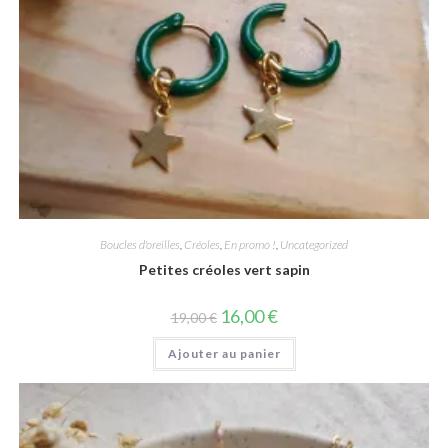
Boucles d'oreilles
,
Créoles
,
En promo !
,
Uncategorized
Petites créoles vert sapin
Le
Le
16,00
€
19,00
€
prix
prix
initial
actuel
Ajouter au panier
était :
est :
19,00 €.
16,00 €.