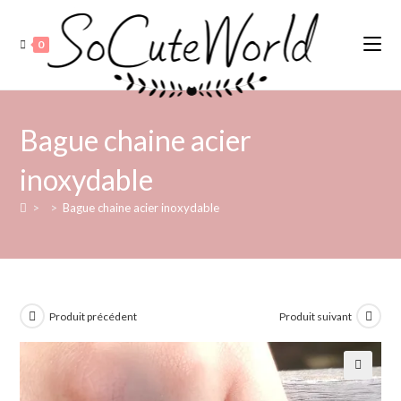
Skip
to
0
content
Bague chaine acier
inoxydable
>
>
Bague chaine acier inoxydable
Produit précédent
Produit suivant
🔍