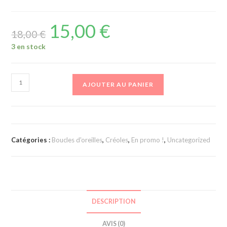
15,00
€
Le
Le
prix
prix
18,00
€
initial
actuel
était :
est :
3 en stock
18,00 €.
15,00 €.
quantité
AJOUTER AU PANIER
de
Créoles
léopard
Catégories :
Boucles d'oreilles
,
Créoles
,
En promo !
,
Uncategorized
DESCRIPTION
AVIS (0)