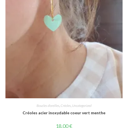
Boucles d'oreilles
,
Créoles
,
Uncategorized
Créoles acier inoxydable coeur vert menthe
18,00
€